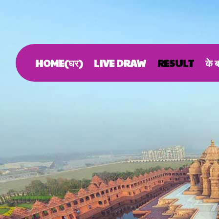
HOME(घर)
LIVE DRAW
RESULT
के बा