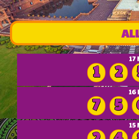
AL
17
1
2
16
7
5
15
2
4