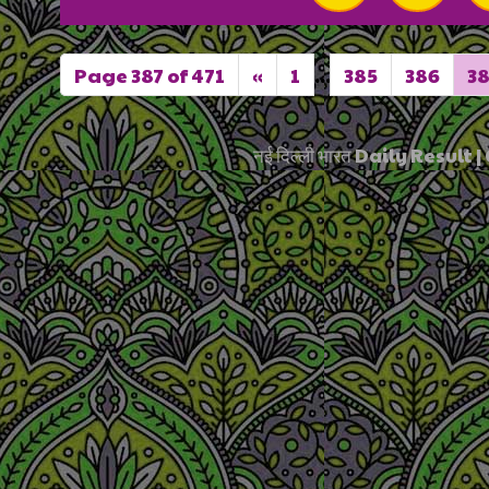
Page 387 of 471
«
1
...
385
386
38
नई दिल्ली भारत Daily Resul