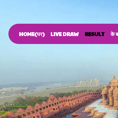
HOME(घर)
LIVE DRAW
RESULT
के बा