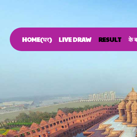
HOME(घर)
LIVE DRAW
RESULT
के बा