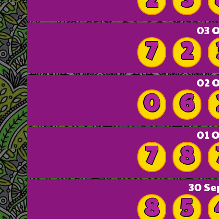
03 
7
2
02 
0
6
01 
7
8
30 Se
8
5