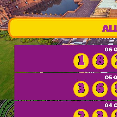
AL
06 O
1
8
05 
3
6
04 O
2
3