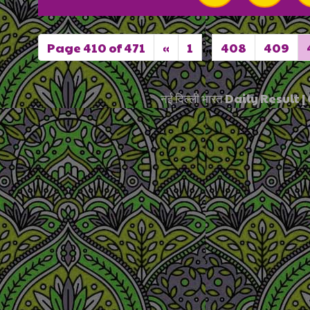
Page 410 of 471
«
1
...
408
409
नई दिल्ली भारत Daily Resul