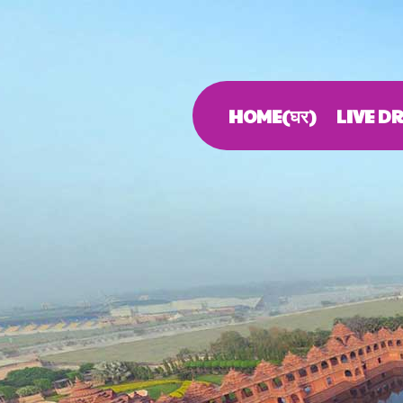
HOME(घर)
LIVE D