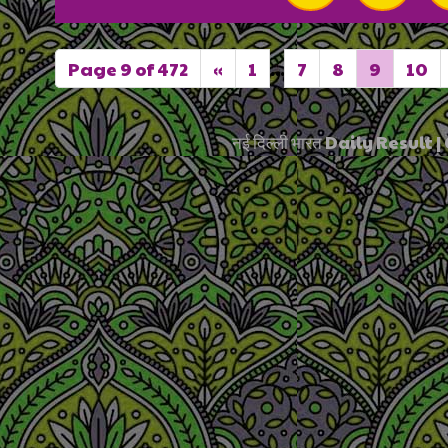
Page 9 of 472
«
1
...
7
8
9
10
नई दिल्ली भारत Daily Resul