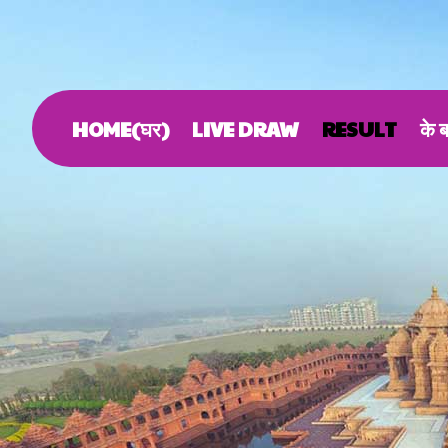
HOME(घर)
LIVE DRAW
RESULT
के बा