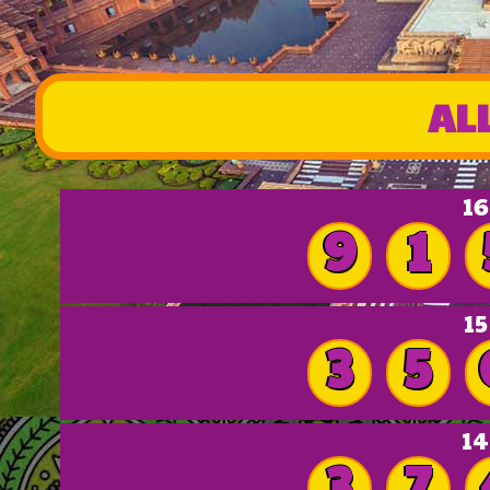
AL
16
9
1
15
3
5
14
3
7