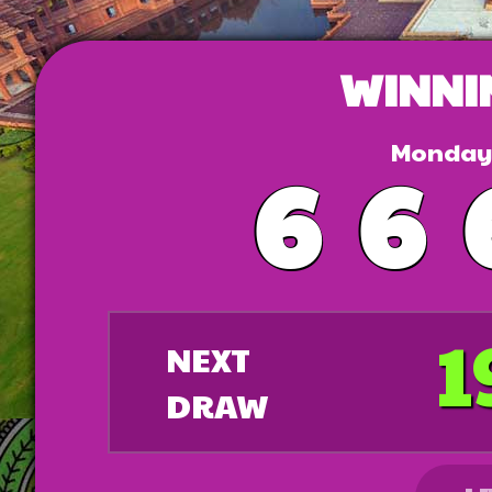
WINNI
Monday,
2
2
1
NEXT
DRAW