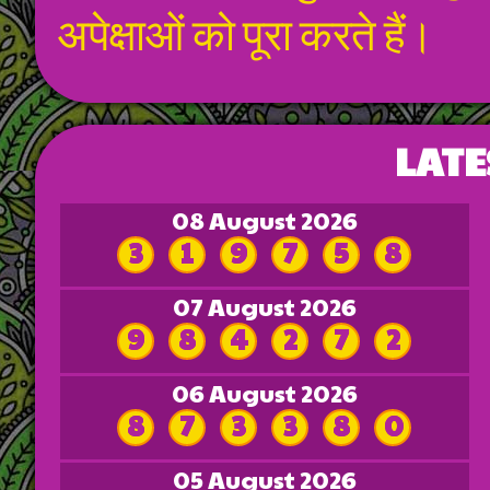
अपेक्षाओं को पूरा करते हैं।
LATE
08 August 2026
3
1
9
7
5
8
07 August 2026
9
8
4
2
7
2
06 August 2026
8
7
3
3
8
0
05 August 2026