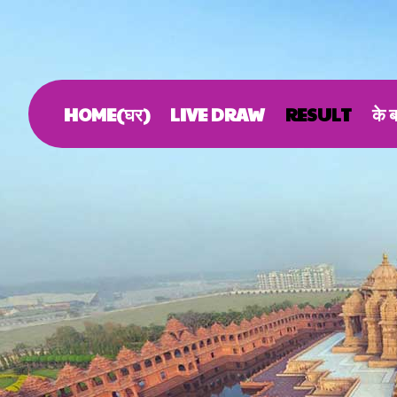
HOME(घर)
LIVE DRAW
RESULT
के बा